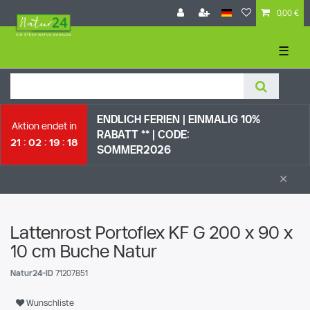
0,00 €
☰
ENDLICH FERIEN | EI
NMALIG 10%
Aktion endet in
RABATT ** |
CODE:
21
02
19
17
SOMMER2026
×
Lattenrost Portoflex KF G 200 x 90 x
10 cm Buche Natur
Natur24-ID
71207851
Wunschliste