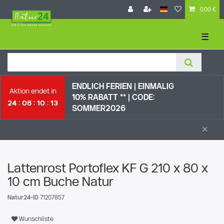
0,00 €
☰
ENDLICH FERIEN | EI
NMALIG
Aktion endet in
10% RABATT ** |
CODE:
24
08
10
12
SOMMER2026
×
Lattenrost Portoflex KF G 210 x 80 x
10 cm Buche Natur
Natur24-ID
71207857
Wunschliste