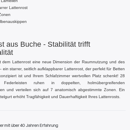
 Lamellen
arrer Lattenrost
Zonen
lbenauskippen
t aus Buche - Stabilität trifft
lität
it dem Lattenrost eine neue Dimension der Raumnutzung und des
 ein starrer, seitlich aufklappbarer Lattenrost, der perfekt für Betten
onzipiert ist und Ihrem Schlafzimmer wertvollen Platz schenkt! 28
e Federleisten ruhen in doppelten, holmübergreifenden
en und verteilen sich auf 7 anatomisch abgestimmte Zonen. Ein
ttelgurt erhöht Tragfähigkeit und Dauerhaftigkeit Ihres Lattenrosts.
er mit über 40 Jahren Erfahrung