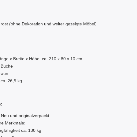
nrost (ohne Dekoration und weiter gezeigte Möbel)
:
nge x Breite x Höhe: ca. 210 x 80 x 10 cm
: Buche
raun
 ca. 26,5 kg
s:
 Neu und originalverpackt
re Merkmale:
agfähigkeit ca. 130 kg