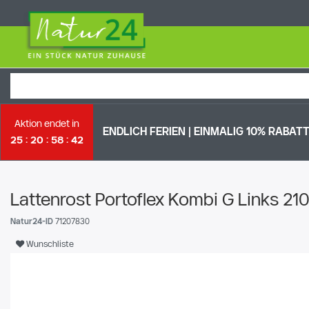
Aktion endet in
ENDLICH FERIEN | EI
NMALIG 10% RABATT 
25
20
58
41
Lattenrost Portoflex Kombi G Links 21
Natur24-ID
71207830
Wunschliste