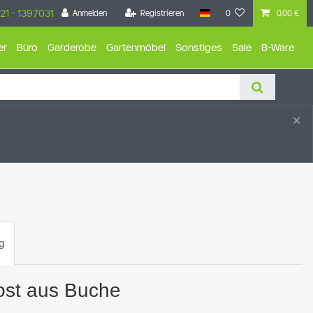
21 - 1397031
Anmelden
Registrieren
0
0,00 €
er
Büro
Garderobe
Gartenmöbel
Sonstiges
Sale
B-Ware
×
g
ost aus Buche