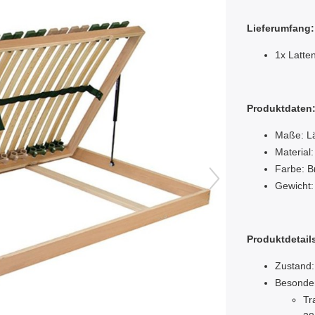
Lieferumfang:
1x Latte
Produktdaten
Maße: Lä
Material
Farbe: B
Gewicht:
Produktdetail
Zustand:
Besonde
Tr