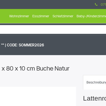
071
Wohnzimmer
Esszimmer
Schlafzimmer
Baby-/Kinderzimm
** |
CODE: SOMMER2026
0 x 80 x 10 cm Buche Natur
Beschreibun
Lattenr