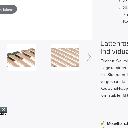
28
St
ld fahren
7 
Ko
Lattenros
Individua
Erleben Sie m
Liegekomforts –
mit Stauraum k
vorgespannt
Kautschukkapp
formstabiler Mi
Möbelhändl