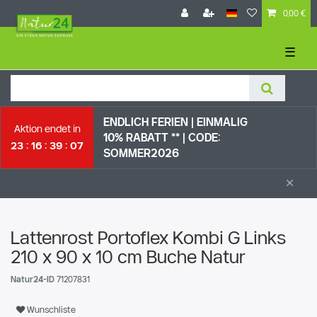
0,00 €
☰
ENDLICH FERIEN | EI
NMALIG
Aktion endet in
10% RABATT ** |
CODE:
23
16
39
06
SOMMER2026
×
Lattenrost Portoflex Kombi G Links
210 x 90 x 10 cm Buche Natur
Natur24-ID
71207831
Wunschliste