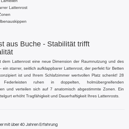
 Lamellen
arrer Lattenrost
Zonen
lbenauskippen
t aus Buche - Stabilität trifft
lität
it dem Lattenrost eine neue Dimension der Raumnutzung und des
 ein starrer, seitlich aufklappbarer Lattenrost, der perfekt für Betten
onzipiert ist und Ihrem Schlafzimmer wertvollen Platz schenkt! 28
e Federleisten ruhen in doppelten, holmübergreifenden
en und verteilen sich auf 7 anatomisch abgestimmte Zonen. Ein
ttelgurt erhöht Tragfähigkeit und Dauerhaftigkeit Ihres Lattenrosts.
er mit über 40 Jahren Erfahrung