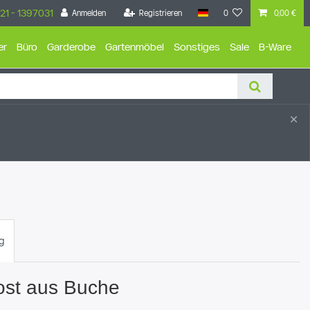
21 - 1397031
Anmelden
Registrieren
0
0,00 €
er
Büro
Garderobe
Gartenmöbel
Sonstiges
Sale
B-Ware
×
g
ost aus Buche