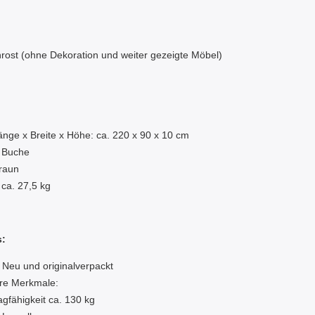
nrost (ohne Dekoration und weiter gezeigte Möbel)
:
nge x Breite x Höhe: ca. 220 x 90 x 10 cm
: Buche
raun
 ca. 27,5 kg
s:
 Neu und originalverpackt
re Merkmale:
agfähigkeit ca. 130 kg