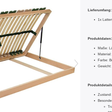
Lieferumfang:
1x Latte
Produktdaten
Maße: Lä
Material
Farbe: B
Gewicht:
Produktdetail
Zustand:
Besonde
Tr