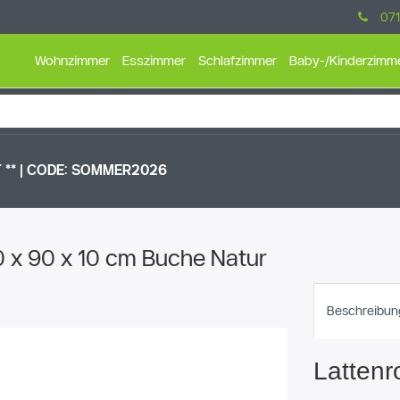
071
Wohnzimmer
Esszimmer
Schlafzimmer
Baby-/Kinderzimm
** |
CODE: SOMMER2026
0 x 90 x 10 cm Buche Natur
Beschreibun
Lattenr