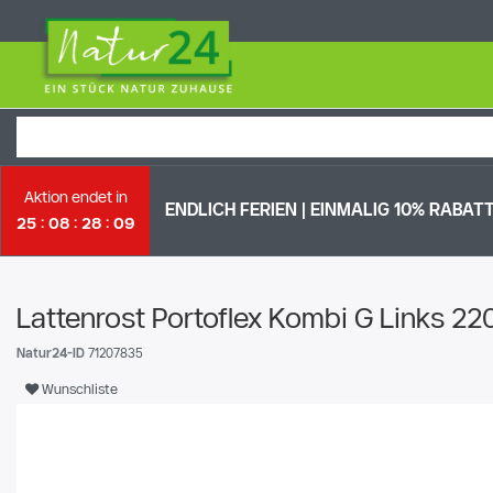
Aktion endet in
ENDLICH FERIEN | EI
NMALIG 10% RABATT 
25
08
28
08
Lattenrost Portoflex Kombi G Links 22
Natur24-ID
71207835
Wunschliste