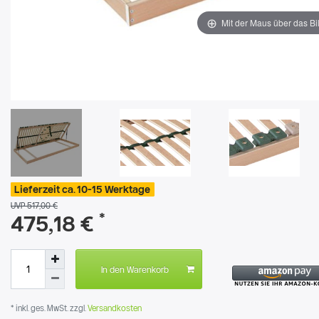
Mit der Maus über das Bi
Lieferzeit ca. 10-15 Werktage
UVP 517,00 €
*
475,18 €
In den Warenkorb
* inkl. ges. MwSt. zzgl.
Versandkosten