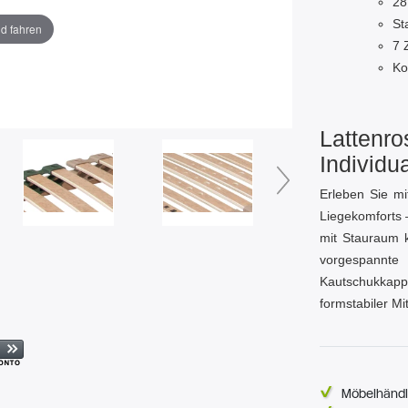
28
St
ld fahren
7 
Ko
Lattenros
Individua
Erleben Sie m
Liegekomforts –
mit Stauraum k
vorgespannt
Kautschukkapp
formstabiler Mi
Möbelhändl