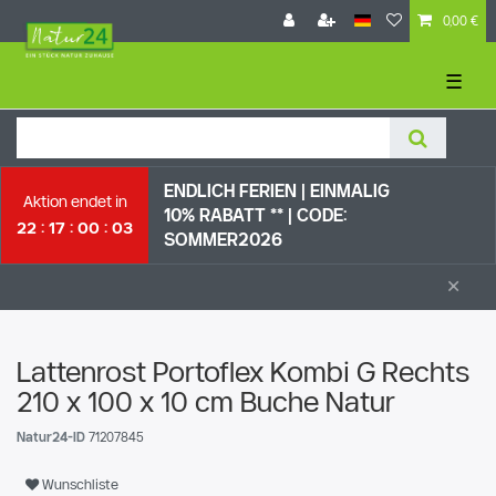
0,00 €
☰
ENDLICH FERIEN | EI
NMALIG
Aktion endet in
10% RABATT ** |
CODE:
22
17
00
03
SOMMER2026
×
Lattenrost Portoflex Kombi G Rechts
210 x 100 x 10 cm Buche Natur
Natur24-ID
71207845
Wunschliste