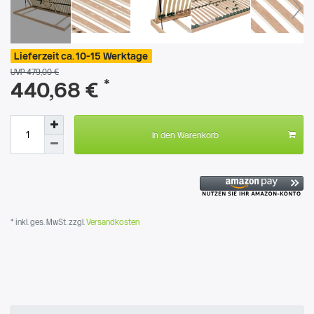
Lieferzeit ca. 10-15 Werktage
UVP 479,00 €
*
440,68 €
In den Warenkorb
* inkl. ges. MwSt. zzgl.
Versandkosten