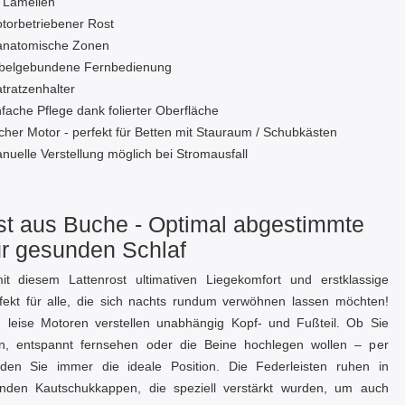
 Lamellen
torbetriebener Rost
anatomische Zonen
belgebundene Fernbedienung
tratzenhalter
nfache Pflege dank folierter Oberfläche
acher Motor - perfekt für Betten mit Stauraum / Schubkästen
nuelle Verstellung möglich bei Stromausfall
st aus Buche - Optimal abgestimmte
r gesunden Schlaf
it diesem Lattenrost ultimativen Liegekomfort und erstklassige
erfekt für alle, die sich nachts rundum verwöhnen lassen möchten!
e, leise Motoren verstellen unabhängig Kopf‑ und Fußteil. Ob Sie
en, entspannt fernsehen oder die Beine hochlegen wollen – per
nden Sie immer die ideale Position. Die Federleisten ruhen in
enden Kautschukkappen, die speziell verstärkt wurden, um auch