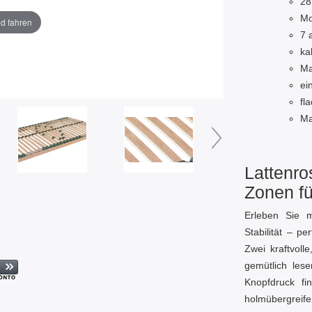
28
Mo
ld fahren
7 
ka
Ma
ei
fl
Ma
Lattenro
Zonen fü
Erleben Sie m
Stabilität – p
Zwei kraftvoll
gemütlich les
Knopfdruck fi
holmübergreif