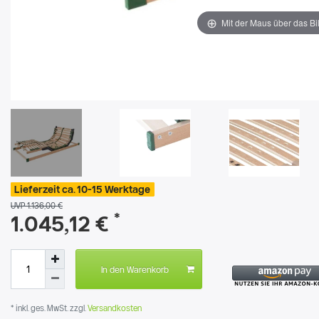
Mit der Maus über das Bi
Lieferzeit ca. 10-15 Werktage
UVP 1.136,00 €
*
1.045,12 €
In den Warenkorb
* inkl. ges. MwSt. zzgl.
Versandkosten