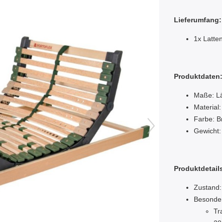
Lieferumfang:
1x Latte
Produktdaten
Maße: Lä
Material
Farbe: B
Gewicht:
Produktdetail
Zustand:
Besonde
Tr