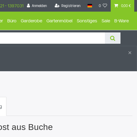
21 - 1397031
Anmelden
Registrieren
0
0,00 €
er
Büro
Garderobe
Gartenmöbel
Sonstiges
Sale
B-Ware
×
g
ost aus Buche