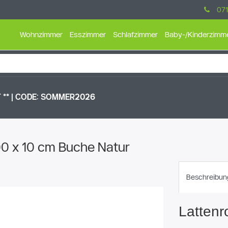
071
Wohnzimmer
Esszimmer
Schlafzimmer
Baby-/Kinderzimm
** |
CODE: SOMMER2026
100 x 10 cm Buche Natur
Beschreibun
Lattenr