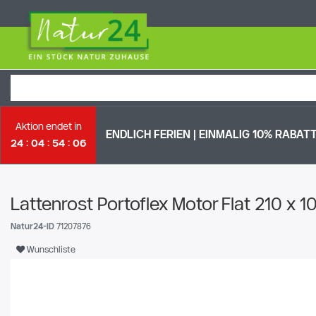
Aktion endet in
ENDLICH FERIEN | EI
NMALIG 10% RABATT 
24
04
54
05
Lattenrost Portoflex Motor Flat 210 x 
Natur24-ID
71207876
Wunschliste