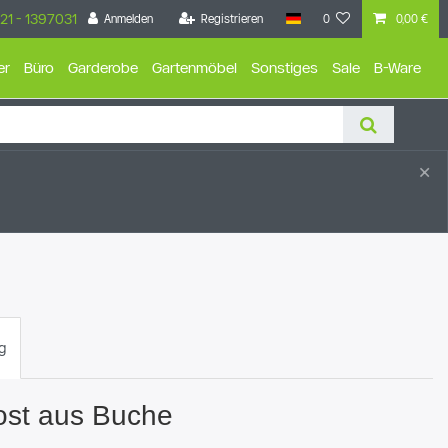
21 - 1397031
Anmelden
Registrieren
0
0,00 €
er
Büro
Garderobe
Gartenmöbel
Sonstiges
Sale
B-Ware
×
g
ost aus Buche