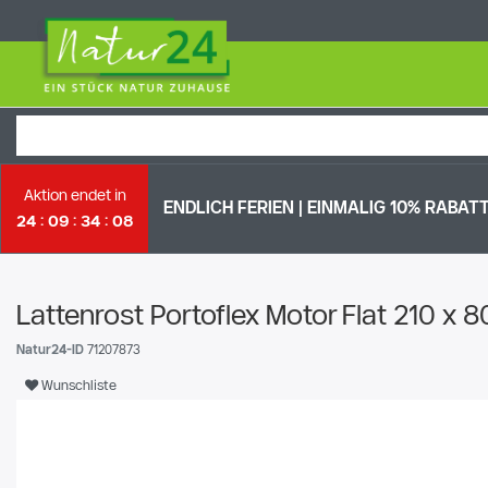
Aktion endet in
ENDLICH FERIEN | EI
NMALIG 10% RABATT 
24
09
34
07
Lattenrost Portoflex Motor Flat 210 x 
Natur24-ID
71207873
Wunschliste