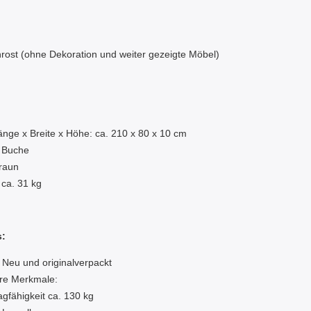
nrost (ohne Dekoration und weiter gezeigte Möbel)
:
nge x Breite x Höhe: ca. 210 x 80 x 10 cm
: Buche
raun
 ca. 31 kg
s:
 Neu und originalverpackt
re Merkmale:
agfähigkeit ca. 130 kg