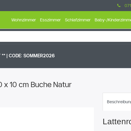
071
Wohnzimmer
Esszimmer
Schlafzimmer
Baby-/Kinderzimm
** |
CODE: SOMMER2026
80 x 10 cm Buche Natur
Beschreibun
Lattenr