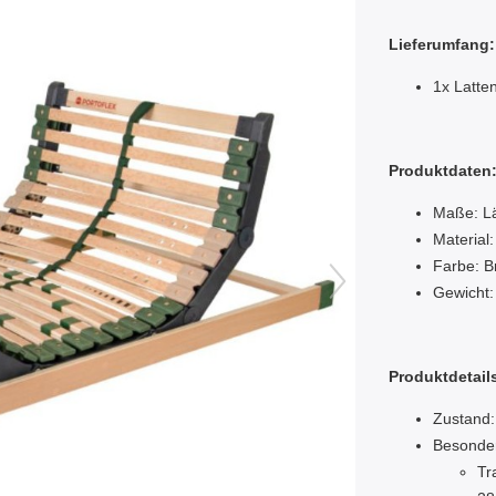
Lieferumfang:
1x Latte
Produktdaten
Maße: Lä
Material
Farbe: B
Gewicht:
Produktdetail
Zustand:
Besonde
Tr