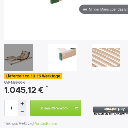
Mit der Maus über das Bi
Lieferzeit ca. 10-15 Werktage
UVP 1.136,00 €
*
1.045,12 €
In den Warenkorb
* inkl. ges. MwSt. zzgl.
Versandkosten