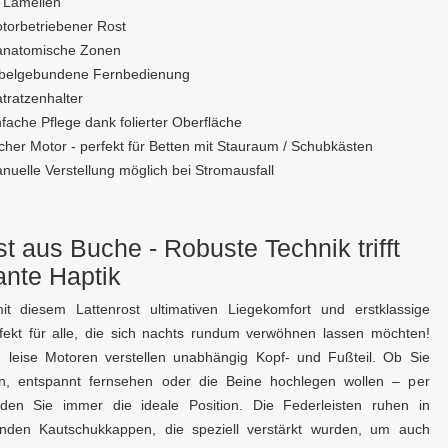
 Lamellen
torbetriebener Rost
anatomische Zonen
belgebundene Fernbedienung
tratzenhalter
nfache Pflege dank folierter Oberfläche
acher Motor - perfekt für Betten mit Stauraum / Schubkästen
nuelle Verstellung möglich bei Stromausfall
st aus Buche - Robuste Technik trifft
ante Haptik
it diesem Lattenrost ultimativen Liegekomfort und erstklassige
erfekt für alle, die sich nachts rundum verwöhnen lassen möchten!
e, leise Motoren verstellen unabhängig Kopf‑ und Fußteil. Ob Sie
en, entspannt fernsehen oder die Beine hochlegen wollen – per
nden Sie immer die ideale Position. Die Federleisten ruhen in
enden Kautschukkappen, die speziell verstärkt wurden, um auch