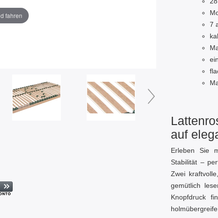
28
Mo
ld fahren
7 
ka
Ma
ei
fl
Ma
Lattenro
auf eleg
Erleben Sie m
Stabilität – p
Zwei kraftvoll
gemütlich les
Knopfdruck fi
holmübergreif