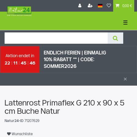
0,00 €
☰
ENDLICH FERIEN | EI
NMALIG
Aktion endet in
10% RABATT ** |
CODE:
22
11
45
45
SOMMER2026
×
Lattenrost Primaflex G 210 x 90 x 5
cm Buche Natur
Natur24-ID
71207629
Wunschliste