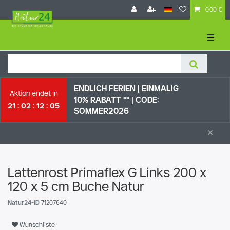
0,00 €
☰
ENDLICH FERIEN | EI
NMALIG
Aktion endet in
10% RABATT ** |
CODE:
21
02
12
04
SOMMER2026
×
Lattenrost Primaflex G Links 200 x
120 x 5 cm Buche Natur
Natur24-ID
71207640
Wunschliste