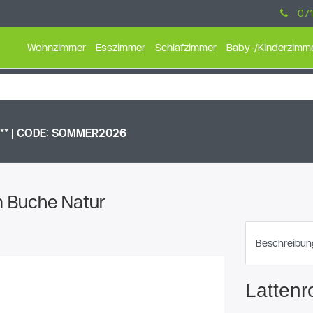
071
Wohnzimmer
Esszimmer
Schlafzimmer
Baby-/Kinderzimm
* |
CODE: SOMMER2026
cm Buche Natur
Beschreibun
Lattenr