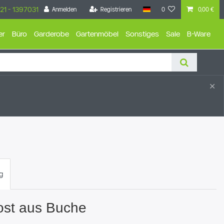
21 - 1397031
Anmelden
Registrieren
0
0,00 €
er
Büro
Garderobe
Gartenmöbel
Sonstiges
Sale
B-Ware
×
g
ost aus Buche