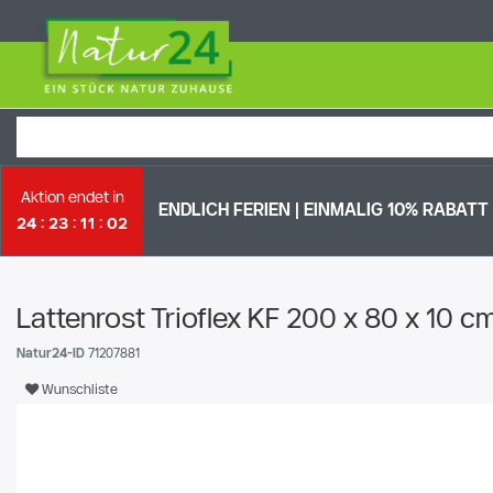
Aktion endet in
ENDLICH FERIEN | EI
NMALIG 10% RABATT *
24
23
11
01
Lattenrost Trioflex KF 200 x 80 x 10 
Natur24-ID
71207881
Wunschliste