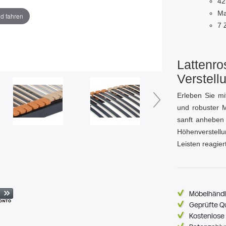
42
Ma
ld fahren
7 
Lattenro
Verstell
Erleben Sie mi
und robuster M
sanft anheben 
Höhenverstellun
Leisten reagier
Möbelhändl
Geprüfte Q
Kostenlose 