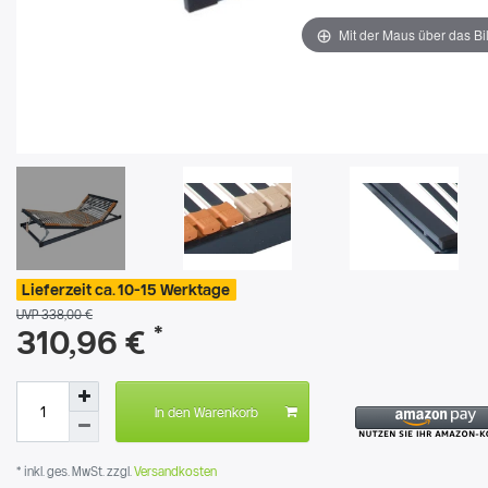
Mit der Maus über das Bi
Lieferzeit ca. 10-15 Werktage
UVP 338,00 €
*
310,96 €
In den Warenkorb
* inkl. ges. MwSt. zzgl.
Versandkosten