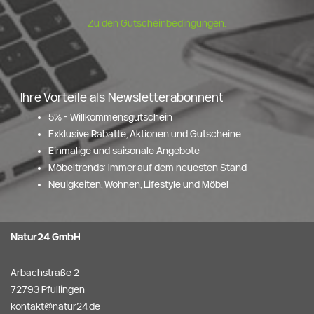
Zu den Gutscheinbedingungen.
Ihre Vorteile als Newsletterabonnent
5% - Willkommensgutschein
Exklusive Rabatte, Aktionen und Gutscheine
Einmalige und saisonale Angebote
Möbeltrends: Immer auf dem neuesten Stand
Neuigkeiten, Wohnen, Lifestyle und Möbel
Natur24 GmbH
Arbachstraße 2
72793 Pfullingen
kontakt@natur24.de