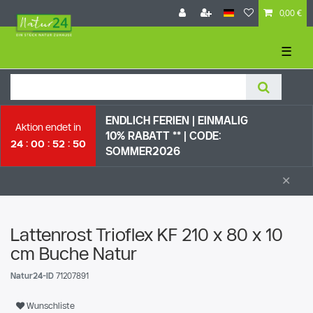
0,00 €
☰
ENDLICH FERIEN | EI
NMALIG
Aktion endet in
10% RABATT ** |
CODE:
24
00
52
49
SOMMER2026
×
Lattenrost Trioflex KF 210 x 80 x 10
cm Buche Natur
Natur24-ID
71207891
Wunschliste