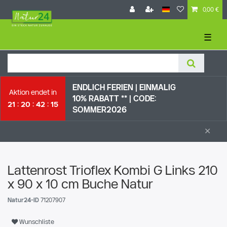
0,00 €
☰
ENDLICH FERIEN | EI
NMALIG
Aktion endet in
10% RABATT ** |
CODE:
21
20
42
14
SOMMER2026
×
Lattenrost Trioflex Kombi G Links 210
x 90 x 10 cm Buche Natur
Natur24-ID
71207907
Wunschliste