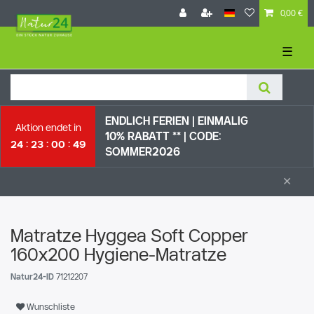
0,00 €
☰
ENDLICH FERIEN | EI
NMALIG
Aktion endet in
10% RABATT ** |
CODE:
24
23
00
48
SOMMER2026
×
Matratze Hyggea Soft Copper
160x200 Hygiene-Matratze
Natur24-ID
71212207
Wunschliste