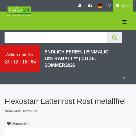
0,00 €
☰
ENDLICH FERIEN | EI
NMALIG
Aktion endet in
10% RABATT ** |
CODE:
23
12
18
53
SOMMER2026
×
Flexostarr Lattenrost Rost metallfrei
Natur24-ID
10239399
Wunschliste