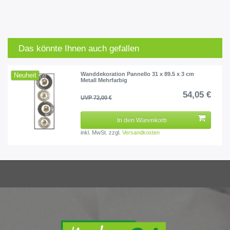
Das könnte Ihnen auch gefallen
Wanddekoration Pannello 31 x 89.5 x 3 cm
Neuheit
Metall Mehrfarbig
54,05 €
UVP 72,00 €
In den Warenkorb
inkl. MwSt.
zzgl.
Versandkosten