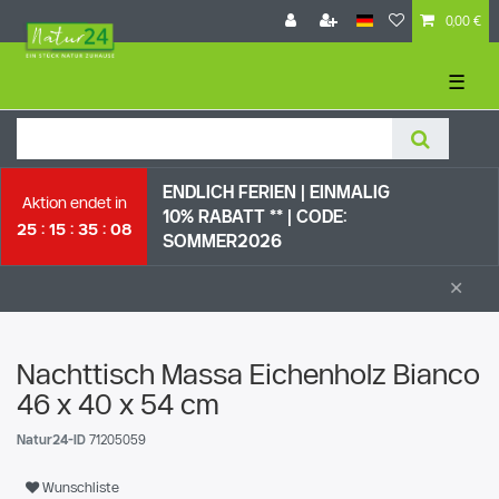
0,00 €
☰
ENDLICH FERIEN | EI
NMALIG
Aktion endet in
10% RABATT ** |
CODE:
25
15
35
08
SOMMER2026
×
Nachttisch Massa Eichenholz Bianco
46 x 40 x 54 cm
Natur24-ID
71205059
Wunschliste