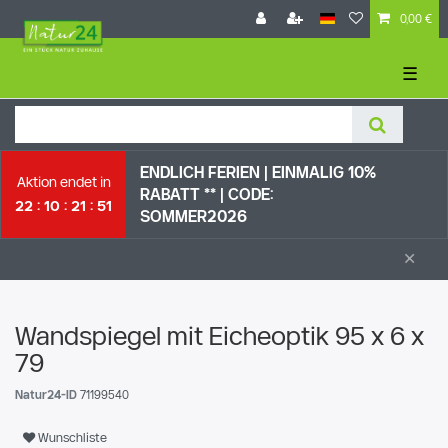
0,00 €
☰
ENDLICH FERIEN | EI
NMALIG 10%
Aktion endet in
RABATT ** |
CODE:
22
10
21
51
SOMMER2026
×
Wandspiegel mit Eicheoptik 95 x 6 x
79
Natur24-ID
71199540
Wunschliste