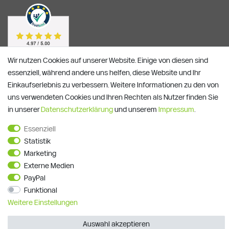
Wir nutzen Cookies auf unserer Website. Einige von diesen sind
essenziell, während andere uns helfen, diese Website und Ihr
Einkaufserlebnis zu verbessern. Weitere Informationen zu den von
uns verwendeten Cookies und Ihren Rechten als Nutzer finden Sie
in unserer
Daten­schutz­erklärung
und unserem
Impressum
.
Essenziell
Statistik
Alle Preise verstehen sich inkl. ges. MwSt. und zzgl.
Versandkosten
**)
Gutscheinbedingungen
Marketing
Externe Medien
© Copyright 2026 | Alle Rechte vorbehalten.
PayPal
Funktional
Weitere Einstellungen
Auswahl akzeptieren