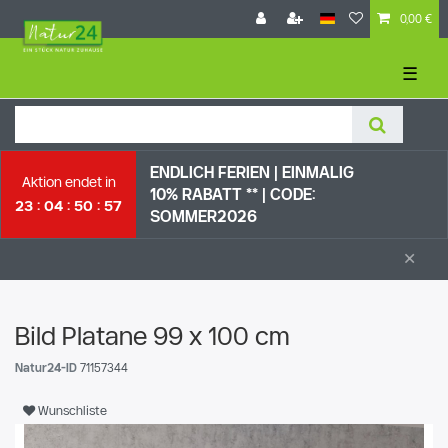
0,00 €
☰
ENDLICH FERIEN | EI
NMALIG
Aktion endet in
10% RABATT ** |
CODE:
23
04
50
57
SOMMER2026
×
Bild Platane 99 x 100 cm
Natur24-ID
71157344
Wunschliste