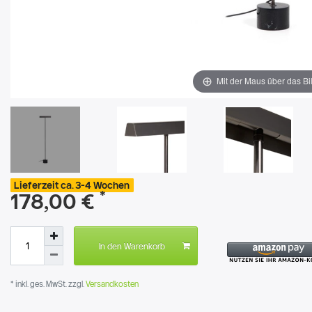
Mit der Maus über das Bi
Lieferzeit ca. 3-4 Wochen
*
178,00 €
In den Warenkorb
* inkl. ges. MwSt. zzgl.
Versandkosten