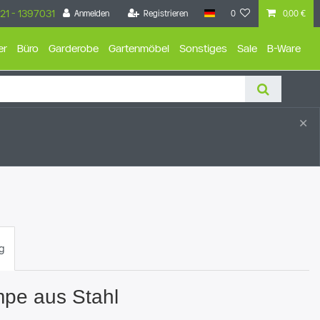
21 - 1397031
Anmelden
Registrieren
0
0,00 €
er
Büro
Garderobe
Gartenmöbel
Sonstiges
Sale
B-Ware
×
g
pe aus Stahl