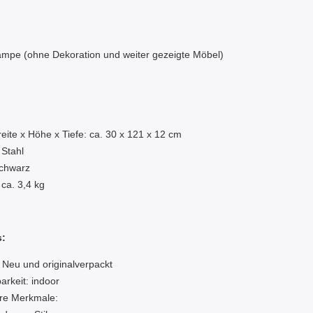
ampe (ohne Dekoration und weiter gezeigte Möbel)
:
eite x Höhe x Tiefe: ca. 30 x 121 x 12 cm
 Stahl
Schwarz
 ca. 3,4 kg
s:
 Neu und originalverpackt
rkeit: indoor
re Merkmale: