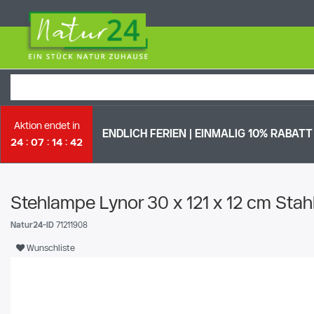
Aktion endet in
ENDLICH FERIEN | EI
NMALIG 10% RABATT *
24
07
14
41
Stehlampe Lynor 30 x 121 x 12 cm Sta
Natur24-ID
71211908
Wunschliste