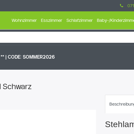
071
Wohnzimmer
Esszimmer
Schlafzimmer
Baby-/Kinderzimm
* |
CODE: SOMMER2026
hl Schwarz
Beschreibun
Stehlam