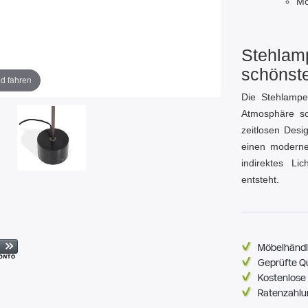
Mo
Stehlamp
schönste
ld fahren
Die Stehlampe 
Atmosphäre sc
zeitlosen Desi
einen modernen
indirektes L
entsteht.
Möbelhändl
Geprüfte Q
Kostenlose 
Ratenzahlu