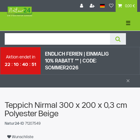
0,00 €
☰
ENDLICH FERIEN | EI
NMALIG
Aktion endet in
10% RABATT ** |
CODE:
22
10
40
50
SOMMER2026
×
Teppich Nirmal 300 x 200 x 0,3 cm
Polyester Beige
Natur24-ID
71207549
Wunschliste