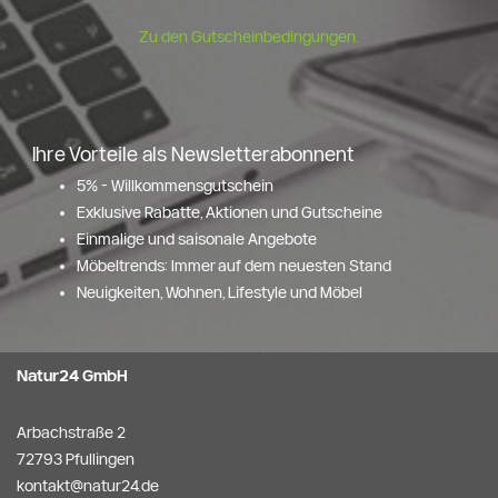
Zu den Gutscheinbedingungen.
Ihre Vorteile als Newsletterabonnent
5% - Willkommensgutschein
Exklusive Rabatte, Aktionen und Gutscheine
Einmalige und saisonale Angebote
Möbeltrends: Immer auf dem neuesten Stand
Neuigkeiten, Wohnen, Lifestyle und Möbel
Natur24 GmbH
Arbachstraße 2
72793 Pfullingen
kontakt@natur24.de