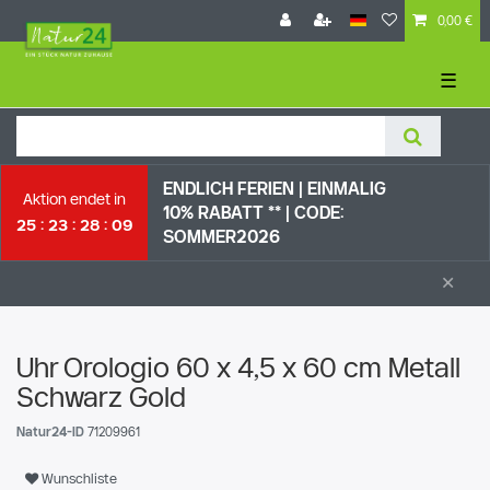
0,00 €
☰
ENDLICH FERIEN | EI
NMALIG
Aktion endet in
10% RABATT ** |
CODE:
25
23
28
09
SOMMER2026
×
Uhr Orologio 60 x 4,5 x 60 cm Metall
Schwarz Gold
Natur24-ID
71209961
Wunschliste