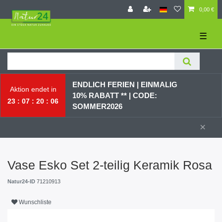
0,00 €
☰
ENDLICH FERIEN | EI
NMALIG
Aktion endet in
10% RABATT ** |
CODE:
23
07
20
06
SOMMER2026
×
Vase Esko Set 2-teilig Keramik Rosa
Natur24-ID
71210913
Wunschliste