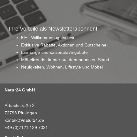
Ihre Vorteile als Newsletterabonnent
5% - Willkommensgutschein
Exklusive Rabatte, Aktionen und Gutscheine
Einmalige und saisonale Angebote
Möbeltrends: Immer auf dem neuesten Stand
Neuigkeiten, Wohnen, Lifestyle und Möbel
Natur24 GmbH
Arbachstraße 2
72793 Pfullingen
kontakt@natur24.de
+49 (0)7121 139 7031