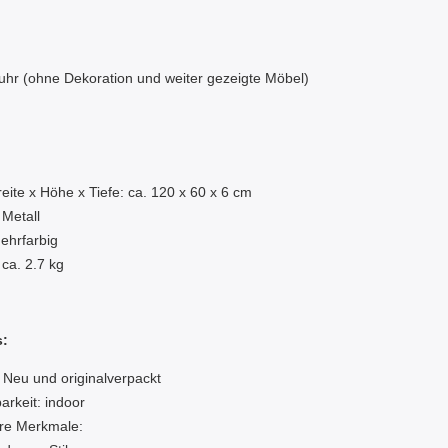
hr (ohne Dekoration und weiter gezeigte Möbel)
:
eite x Höhe x Tiefe: ca. 120 x 60 x 6 cm
 Metall
ehrfarbig
 ca. 2.7 kg
s:
 Neu und originalverpackt
rkeit: indoor
re Merkmale: