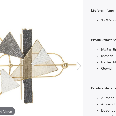
Lieferumfang:
1x Wandu
Produktdaten
Maße: Br
Material:
Farbe: M
Gewicht:
Produktdetail
Zustand:
Anwendba
Besonde
ld fahren