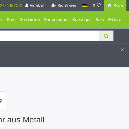
21 - 1397031
Anmelden
Registrieren
0
0,00 €
er
Büro
Garderobe
Gartenmöbel
Sonstiges
Sale
B-Ware
×
g
r aus Metall