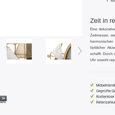
Mo
Zeit in r
Eine dekorati
Zeitmesser, si
harmonischen 
farblicher Akz
schafft. Durch 
Uhr sowohl rep
Möbelhändl
Geprüfte Q
Kostenlose 
Ratenzahlu