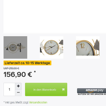
Lieferzeit ca. 10-15 Werktage
UVP 219,00 €
*
156,90 €
In den Warenkorb
* inkl. ges. MwSt. zzgl.
Versandkosten