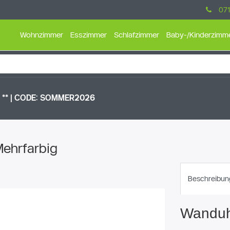
071
Wohnzimmer
Esszimmer
Schlafzimmer
Baby-/Kinderzimm
** |
CODE: SOMMER2026
Mehrfarbig
Beschreibun
Wanduh