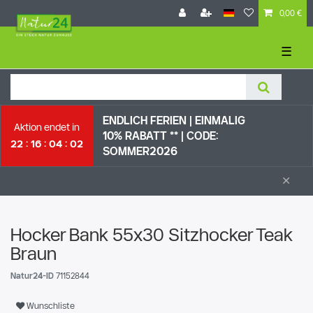
0,00 €
☰
ENDLICH FERIEN | EI
NMALIG
Aktion endet in
10% RABATT ** |
CODE:
22
16
04
01
SOMMER2026
×
Hocker Bank 55x30 Sitzhocker Teak
Braun
Natur24-ID
71152844
Wunschliste