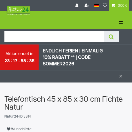
0,00 €
☰
ENDLICH FERIEN | EI
NMALIG
Aktion endet in
10% RABATT ** |
CODE:
23
17
58
34
SOMMER2026
×
Telefontisch 45 x 85 x 30 cm Fichte
Natur
Natur24-ID
3814
Wunschliste