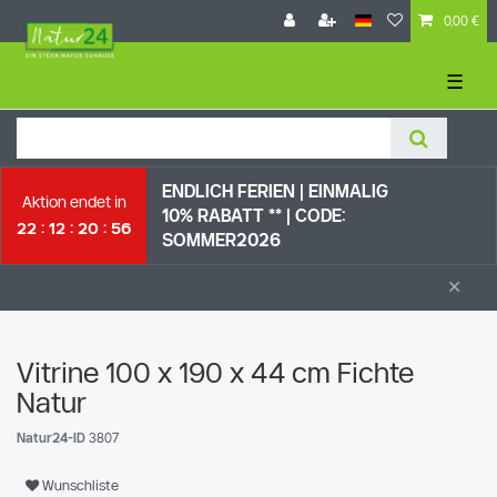
0,00 €
☰
ENDLICH FERIEN | EI
NMALIG
Aktion endet in
10% RABATT ** |
CODE:
22
12
20
55
SOMMER2026
×
Vitrine 100 x 190 x 44 cm Fichte
Natur
Natur24-ID
3807
Wunschliste