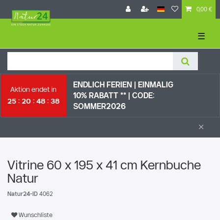
0,00 €
☰
ENDLICH FERIEN | EI
NMALIG
Aktion endet in
10% RABATT ** |
CODE:
25
20
48
38
SOMMER2026
×
Vitrine 60 x 195 x 41 cm Kernbuche
Natur
Natur24-ID
4062
Wunschliste