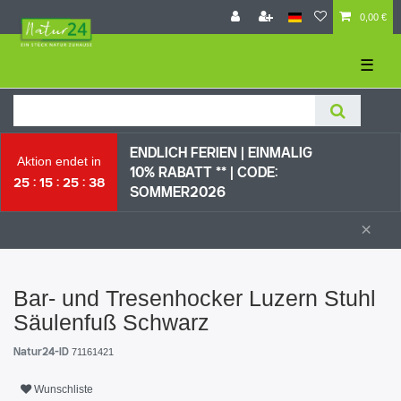
0,00 €
☰
ENDLICH FERIEN | EI
NMALIG
Aktion endet in
10% RABATT ** |
CODE:
25
15
25
37
SOMMER2026
×
Bar- und Tresenhocker Luzern Stuhl
Säulenfuß Schwarz
Natur24-ID
71161421
Wunschliste