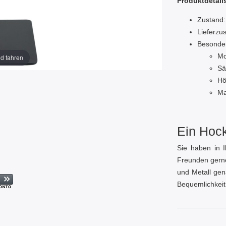
Produktdetail
Zustand:
Lieferzus
Besonde
Mo
ld fahren
Sä
Hö
Ma
Ein Hock
Sie haben in I
Freunden gerne
und Metall gen
Bequemlichkeit