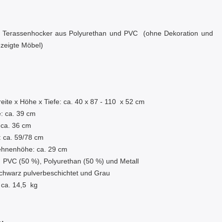
d Terassenhocker aus Polyurethan und PVC (ohne Dekoration und
ezeigte Möbel)
:
eite x Höhe x Tiefe: ca. 40 x 87 - 110 x 52 cm
e: ca. 39 cm
: ca. 36 cm
: ca. 59/78 cm
ehnenhöhe: ca. 29 cm
: PVC (50 %),
Polyurethan (50 %)
und Metall
chwarz pulverbeschichtet
und Grau
 ca. 14,5 kg