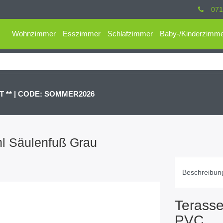
071
Wohnzimmer
Esszimmer
Schlafzimmer
Baby-/Kinderzimm
 ** |
CODE: SOMMER2026
hl Säulenfuß Grau
Beschreibun
Terass
PVC