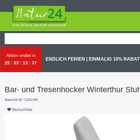
Aktion endet in
ENDLICH FERIEN | EI
NMALIG 10% RABATT
25
03
13
36
Bar- und Tresenhocker Winterthur Stu
Natur24-ID
71161399
Wunschliste