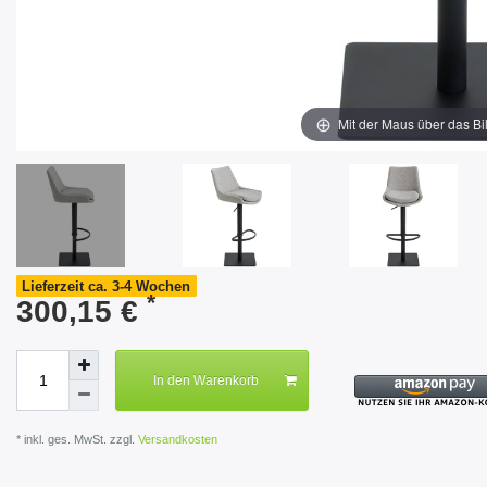
Mit der Maus über das Bi
Lieferzeit ca. 3-4 Wochen
*
300,15 €
In den Warenkorb
* inkl. ges. MwSt. zzgl.
Versandkosten