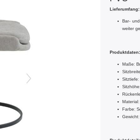
Lieferumfang:
Bar- un
weiter g
Produktdaten
Maße: Br
Sitzbreit
Sitztiefe
Sitzhöhe
Rückenl
Material
Farbe: S
Gewicht: