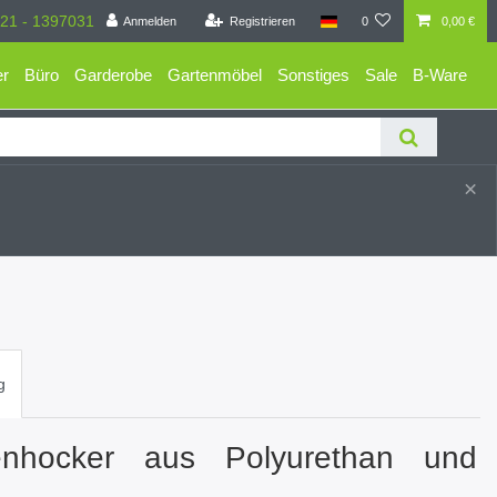
21 - 1397031
Anmelden
Registrieren
0
0,00 €
er
Büro
Garderobe
Gartenmöbel
Sonstiges
Sale
B-Ware
×
g
enhocker aus Polyurethan und