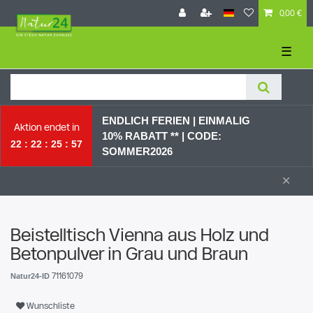
0,00 €
☰
ENDLICH FERIEN | EI
NMALIG
Aktion endet in
10% RABATT ** |
CODE:
22
22
25
56
SOMMER2026
×
Beistelltisch Vienna aus Holz und
Betonpulver in Grau und Braun
71161079
Natur24-ID
Wunschliste