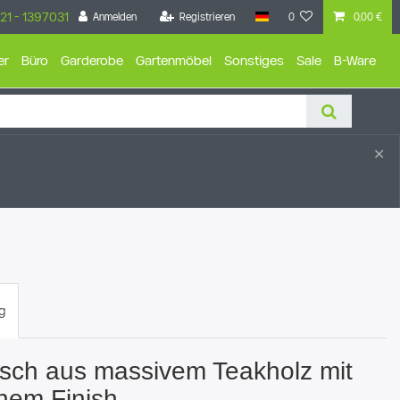
21 - 1397031
Anmelden
Registrieren
0
0,00 €
er
Büro
Garderobe
Gartenmöbel
Sonstiges
Sale
B-Ware
×
g
sch aus massivem Teakholz mit
chem Finish