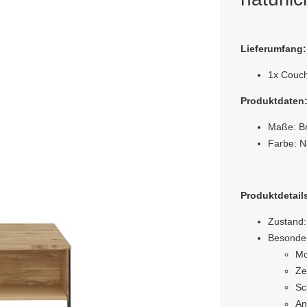
Lieferumfang:
1x Couch
Produktdaten
Maße: Br
Farbe: N
Produktdetail
Zustand:
Besonde
Mo
Ze
Sc
An