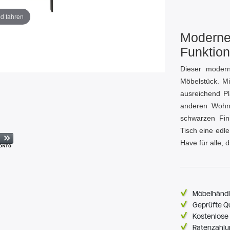
ld fahren
Moderner
Funktion
Dieser modern
Möbelstück. Mi
ausreichend Pl
anderen Wohna
schwarzen Fin
Tisch eine edl
Have für alle,
Möbelhändl
Geprüfte Q
Kostenlose 
Ratenzahlu