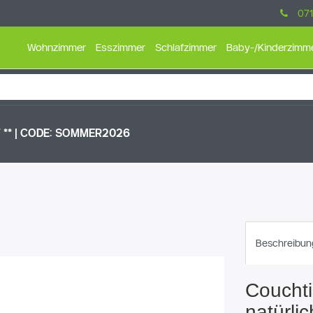
071
Wohnzimmer
Esszimmer
Schlafzimmer
Baby-/Kinderzimm
** |
CODE: SOMMER2026
Beschreibun
Couchti
natürli