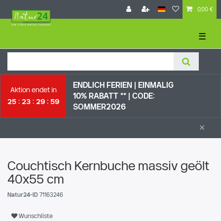
0,00 €
☰
ENDLICH FERIEN | EI
NMALIG
Aktion endet in
10% RABATT ** |
CODE:
25
23
29
58
SOMMER2026
×
Couchtisch Kernbuche massiv geölt
40x55 cm
Natur24-ID
71163246
Wunschliste