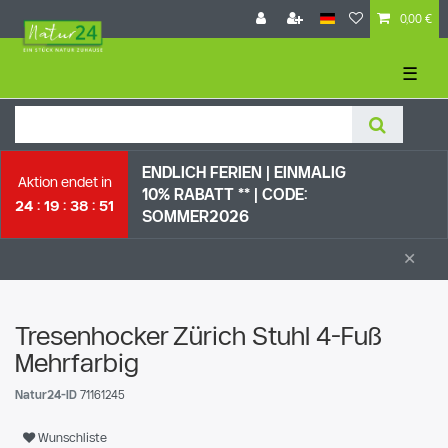
0,00 €
☰
ENDLICH FERIEN | EI
NMALIG
Aktion endet in
10% RABATT ** |
CODE:
24
19
38
51
SOMMER2026
×
Tresenhocker Zürich Stuhl 4-Fuß
Mehrfarbig
Natur24-ID
71161245
Wunschliste