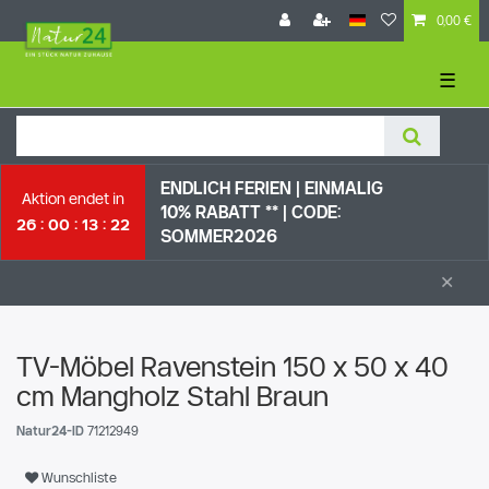
0,00 €
☰
ENDLICH FERIEN | EI
NMALIG
Aktion endet in
10% RABATT ** |
CODE:
26
00
13
21
SOMMER2026
×
TV-Möbel Ravenstein 150 x 50 x 40
cm Mangholz Stahl Braun
Natur24-ID
71212949
Wunschliste