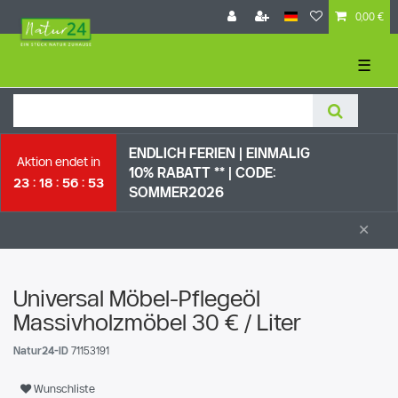
0,00 €
☰
ENDLICH FERIEN | EI
NMALIG
Aktion endet in
10% RABATT ** |
CODE:
23
18
56
52
SOMMER2026
×
Universal Möbel-Pflegeöl
Massivholzmöbel 30 € / Liter
Natur24-ID
71153191
Wunschliste