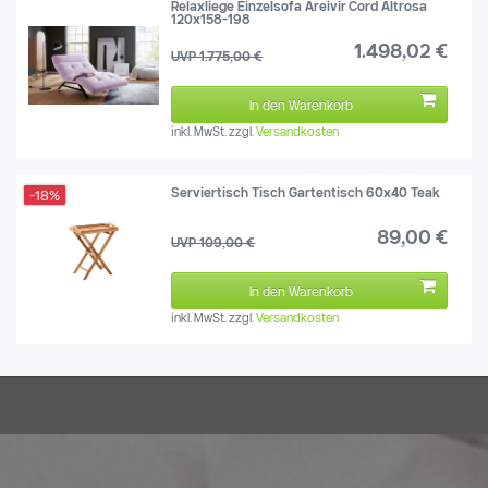
Relaxliege Einzelsofa Areivir Cord Altrosa
120x158-198
1.498,02 €
UVP 1.775,00 €
In den Warenkorb
inkl. MwSt.
zzgl.
Versandkosten
Serviertisch Tisch Gartentisch 60x40 Teak
-18%
89,00 €
UVP 109,00 €
In den Warenkorb
inkl. MwSt.
zzgl.
Versandkosten