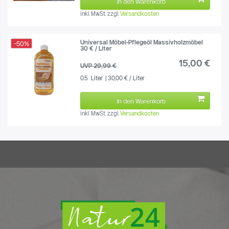
In den Warenkorb
inkl. MwSt.
zzgl.
Versandkosten
Universal Möbel-Pflegeöl Massivholzmöbel
-50%
30 € / Liter
15,00 €
UVP 29,99 €
0.5
Liter
| 30,00 € / Liter
In den Warenkorb
inkl. MwSt.
zzgl.
Versandkosten