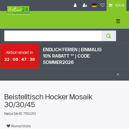
0,00 €
☰
ENDLICH FERIEN | EI
NMALIG
Aktion endet in
10% RABATT ** |
CODE:
22
08
47
38
SOMMER2026
×
Beistelltisch Hocker Mosaik
30/30/45
Natur24-ID
71150213
Wunschliste